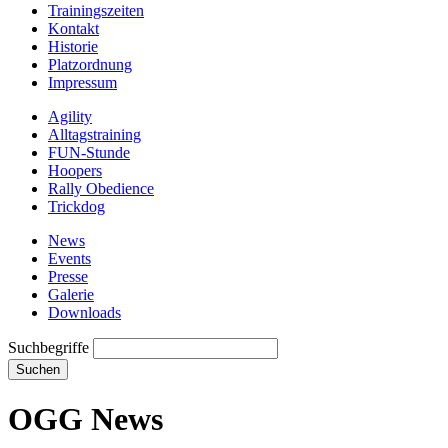
Trainingszeiten
Kontakt
Historie
Platzordnung
Impressum
Agility
Alltagstraining
FUN-Stunde
Hoopers
Rally Obedience
Trickdog
News
Events
Presse
Galerie
Downloads
Suchbegriffe
Suchen
OGG News