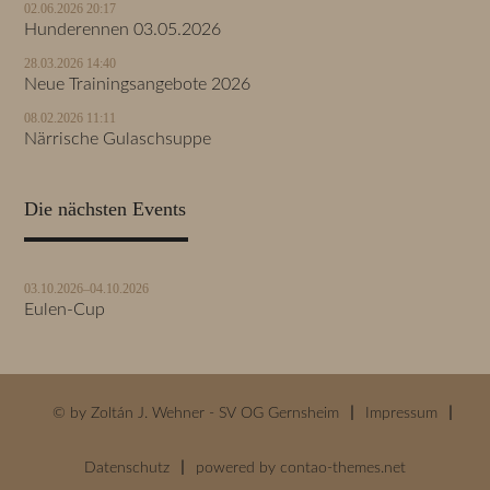
02.06.2026 20:17
Hunderennen 03.05.2026
28.03.2026 14:40
Neue Trainingsangebote 2026
08.02.2026 11:11
Närrische Gulaschsuppe
Die nächsten Events
03.10.2026–04.10.2026
Eulen-Cup
© by Zoltán J. Wehner - SV OG Gernsheim
Impressum
Datenschutz
powered by
contao-themes.net