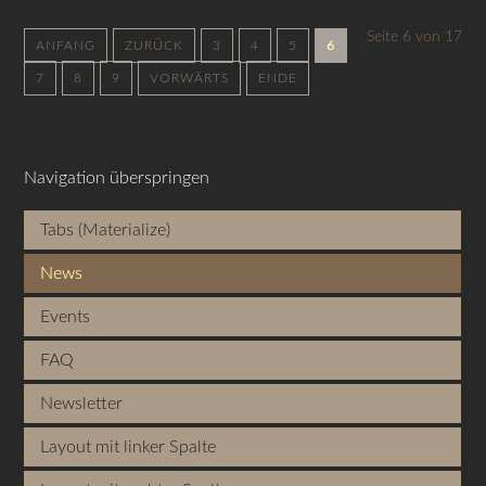
Seite 6 von 17
ANFANG
ZURÜCK
3
4
5
6
7
8
9
VORWÄRTS
ENDE
Navigation überspringen
Tabs (Materialize)
News
Events
FAQ
Newsletter
Layout mit linker Spalte