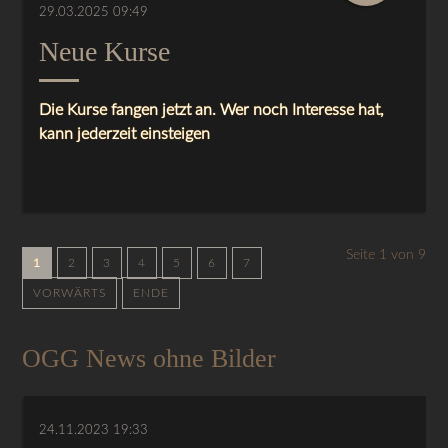
29.03.2025 09:49
Neue Kurse
Die Kurse fangen jetzt an. Wer noch Interesse hat,
kann jederzeit einsteigen
Seite 1 von 9
1
2
3
4
5
6
7
VORWÄRTS
ENDE
OGG News ohne Bilder
24.11.2023 19:33