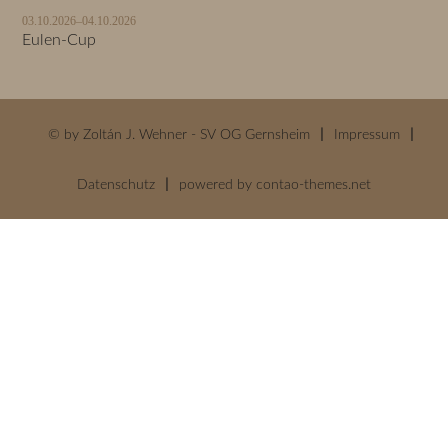
03.10.2026–04.10.2026
Eulen-Cup
© by Zoltán J. Wehner - SV OG Gernsheim
Impressum
Datenschutz
powered by
contao-themes.net