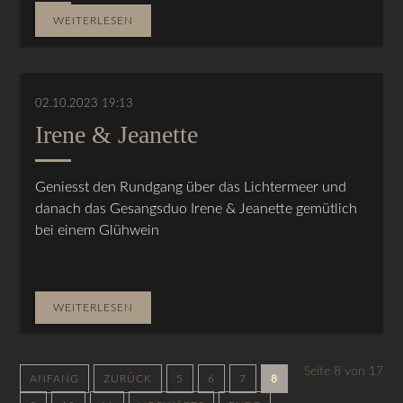
WEITERLESEN
02.10.2023 19:13
Irene & Jeanette
Geniesst den Rundgang über das Lichtermeer und
danach das Gesangsduo Irene & Jeanette gemütlich
bei einem Glühwein
WEITERLESEN
Seite 8 von 17
ANFANG
ZURÜCK
5
6
7
8