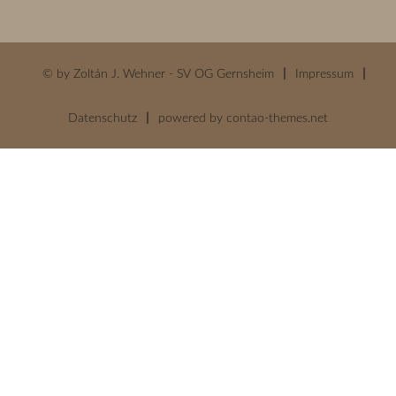
© by Zoltán J. Wehner - SV OG Gernsheim
Impressum
Datenschutz
powered by
contao-themes.net