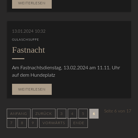
WEITERLESEN
13.01.2024 10:32
GULASCHSUPPE
Fastnacht
Am Fastnachtsdienstag, 13.02.2024 am 11.11. Uhr
auf dem Hundeplatz
WEITERLESEN
Seite 6 von 17
ANFANG
ZURÜCK
3
4
5
6
7
8
9
VORWÄRTS
ENDE