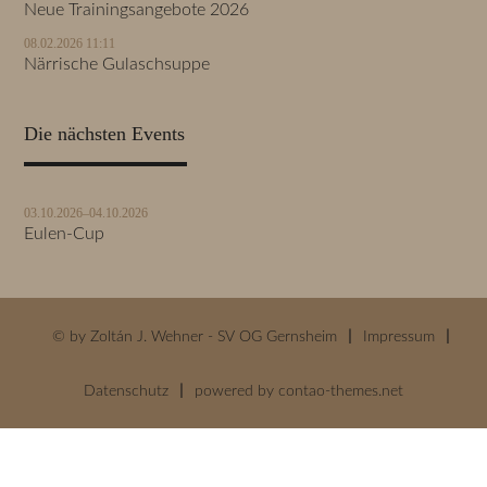
Neue Trainingsangebote 2026
08.02.2026 11:11
Närrische Gulaschsuppe
Die nächsten Events
03.10.2026–04.10.2026
Eulen-Cup
© by Zoltán J. Wehner - SV OG Gernsheim
Impressum
Datenschutz
powered by
contao-themes.net