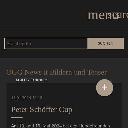
menu
sear
Suchbegriffe
SUCHEN
OGG News
OGG News it Bildern und Teaser
AGILITY TURNIER
+
11.01.2024 11:13
Peter-Schöffer-Cup
Am 18. und 19. Mai 2024 bei den Hundefreunden