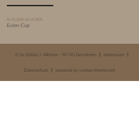
03.10.2026–04.10.2026
Eulen-Cup
© by Zoltán J. Wehner - SV OG Gernsheim
Impressum
Datenschutz
powered by
contao-themes.net