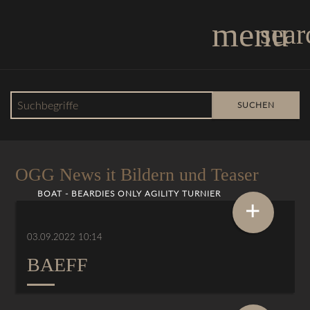
menu
sear
Suchbegriffe
SUCHEN
OGG News
OGG News it Bildern und Teaser
BOAT - BEARDIES ONLY AGILITY TURNIER
+
03.09.2022 10:14
BAEFF