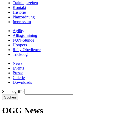
Trainingszeiten
Kontakt
Historie
Platzordnung
Impressum
Agility
Alltagstraining
FUN-Stunde
Hoopers
Rally Obedience
Trickdog
News
Events
Presse
Galerie
Downloads
Suchbegriffe
Suchen
OGG News