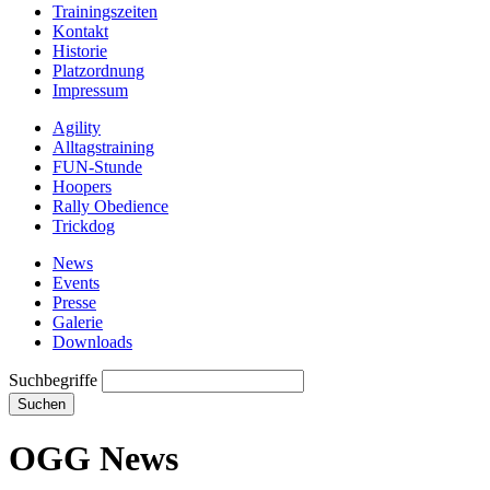
Trainingszeiten
Kontakt
Historie
Platzordnung
Impressum
Agility
Alltagstraining
FUN-Stunde
Hoopers
Rally Obedience
Trickdog
News
Events
Presse
Galerie
Downloads
Suchbegriffe
Suchen
OGG News