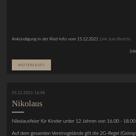
Ankündigung in der Ried-Info vom 15.12.2021
Link zum Bericht
[
nb
WEITERLESEN
05.12.2021 16:48
Nikolaus
Nikolausfeier für Kinder unter 12 Jahren von 16.00 - 18.00
Auf dem gesamten Vereinsgelände gilt die 2G-Regel (Geimp