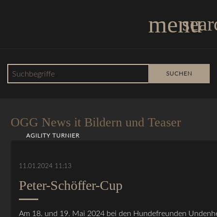
menu
sear
Suchbegriffe
SUCHEN
OGG News
OGG News it Bildern und Teaser
AGILITY TURNIER
11.01.2024 11:13
Peter-Schöffer-Cup
Am 18. und 19. Mai 2024 bei den Hundefreunden Undenh