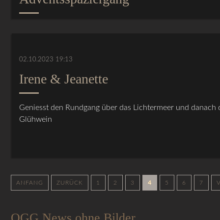
02.10.2023 19:13
Irene & Jeanette
Geniesst den Rundgang über das Lichtermeer und danach d
Glühwein
ANFANG
ZURÜCK
1
2
3
4
5
6
7
OGG News ohne Bilder