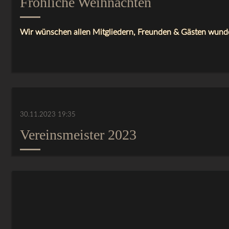
Fröhliche Weihnachten
Wir wünschen allen Mitgliedern, Freunden & Gästen
wunde
30.11.2023 19:35
Vereinsmeister 2023