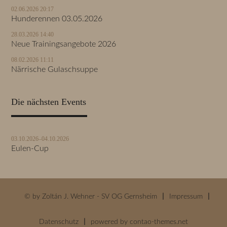
02.06.2026 20:17
Hunderennen 03.05.2026
28.03.2026 14:40
Neue Trainingsangebote 2026
08.02.2026 11:11
Närrische Gulaschsuppe
Die nächsten Events
03.10.2026–04.10.2026
Eulen-Cup
© by Zoltán J. Wehner - SV OG Gernsheim
Impressum
Datenschutz
powered by
contao-themes.net