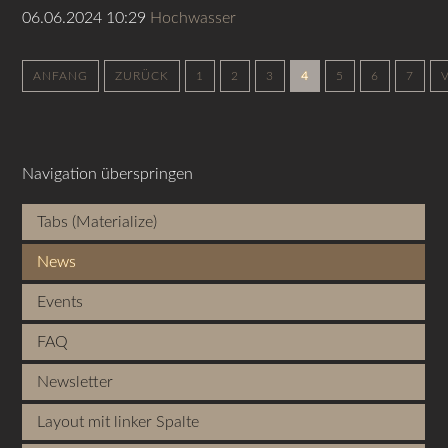
06.06.2024 10:29
Hochwasser
ANFANG
ZURÜCK
1
2
3
4
5
6
7
Navigation überspringen
Tabs (Materialize)
News
Events
FAQ
Newsletter
Layout mit linker Spalte