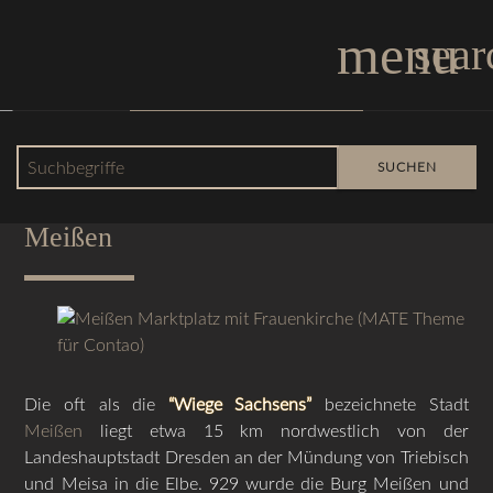
menu
sear
Einspaltiges Layout
Suchbegriffe
SUCHEN
Über die Porzellan- und Weinstadt
Meißen
Die oft als die
“Wiege Sachsens”
bezeichnete Stadt
Meißen
liegt etwa 15 km nordwestlich von der
Landeshauptstadt Dresden an der Mündung von Triebisch
und Meisa in die Elbe. 929 wurde die Burg Meißen und