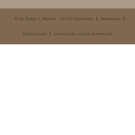
© by Zoltán J. Wehner - SV OG Gernsheim
Impressum
Datenschutz
powered by
contao-themes.net