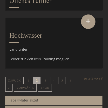
Offenes Turnier
+
Hochwasser
Land unter
Leider zur Zeit kein Training möglich
Seite 2 von 9
ZURÜCK
1
2
3
4
5
6
7
VORWÄRTS
ENDE
Tabs (Materialize)