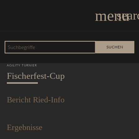
menu
sear
Suchbegriffe
SUCHEN
13.01.2024 15:55
AGILITY TURNIER
Fischerfest-Cup
Bericht Ried-Info
Ergebnisse