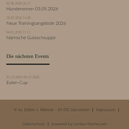
02.06.2026 20:17
Hunderennen 03.05.2026
28.03.2026 14:40
Neue Trainingsangebote 2026
08.02.2026 11:11
Närrische Gulaschsuppe
Die nächsten Events
03.10.2026–04.10.2026
Eulen-Cup
© by Zoltán J. Wehner - SV OG Gernsheim
Impressum
Datenschutz
powered by
contao-themes.net